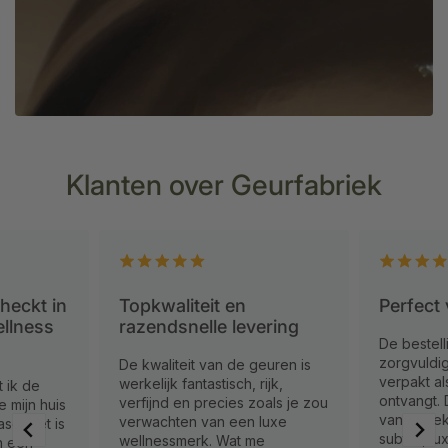
Klanten over Geurfabriek
Perfect voor elke ruimte!
Kwalitei
ering
De bestelling werd snel en
Ik gebruik
zorgvuldig geleverd, mooi
mijn badka
euren is
verpakt alsof je een cadeau
gamechang
ijk,
ontvangt. De geuren zelf zijn
niet allee
oals je zou
van ongekende kwaliteit:
laat een f
luxe
subtiel, luxe en langdurig
iedereen o
e