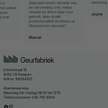
aanwezig.
past ook p
raste was
interieur.
netjes
ar voor
Joyce
Mark
asse uit.
r!
Eckertstraat 18
8263 CB Kampen
KvK-nr: 96094303
Klantenservice
Maandag t/m Vrijdag 08:30 t/m 12:15
Telefoonnummer 036 760 8500