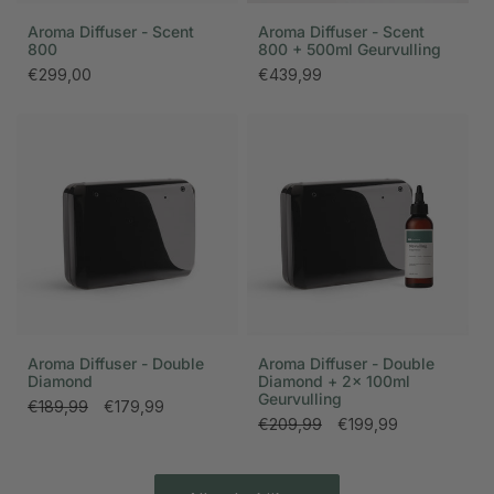
Aroma Diffuser - Scent
Aroma Diffuser - Scent
800
800 + 500ml Geurvulling
Normale
€299,00
Normale
€439,99
prijs
prijs
Aroma Diffuser - Double
Aroma Diffuser - Double
Diamond
Diamond + 2x 100ml
Geurvulling
Normale
€189,99
Aanbiedingsprijs
€179,99
Normale
€209,99
Aanbiedingsprijs
€199,99
prijs
prijs